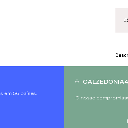
Descr
CALZEDONIA
s em 56 países.
O nosso compromisso