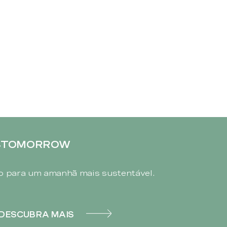
4TOMORROW
 para um amanhã mais sustentável.
DESCUBRA MAIS