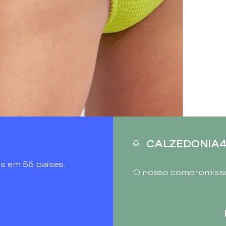
CALZEDONIA
s em 56 países.
O nosso compromisso