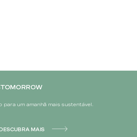
4TOMORROW
 para um amanhã mais sustentável.
DESCUBRA MAIS