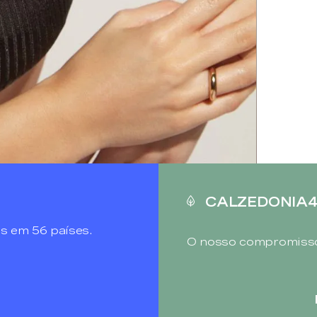
CALZEDONIA
s em 56 países.
O nosso compromisso