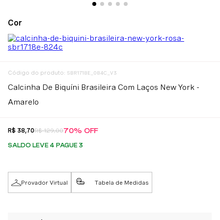
:
SBR1718E_084C_V3
Calcinha De Biquíni Brasileira Com Laços New York -
Amarelo
70%
OFF
R$
38
,
70
R$
129
,
00
SALDO LEVE 4 PAGUE 3
Provador Virtual
Tabela de Medidas