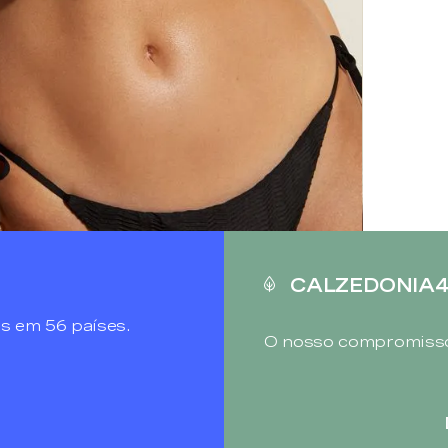
CALZEDONIA
s em 56 países.
O nosso compromisso