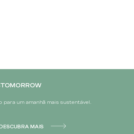
4TOMORROW
 para um amanhã mais sustentável.
DESCUBRA MAIS