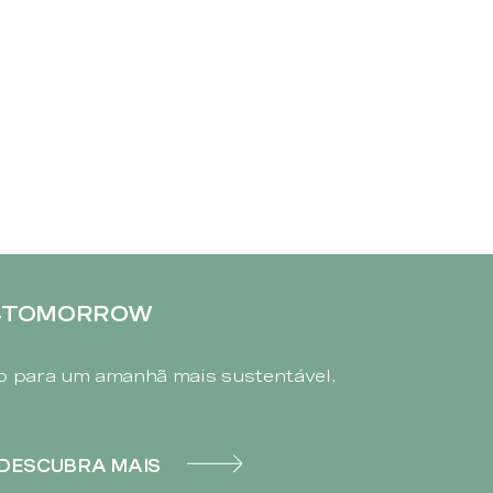
4TOMORROW
 para um amanhã mais sustentável.
DESCUBRA MAIS