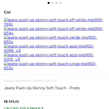
:
MIP900_3293_V2
Jeans Push-Up Skinny Soft Touch - Preto
R$
339
,
00
CALÇAS LEVE 4 PAGUE 3