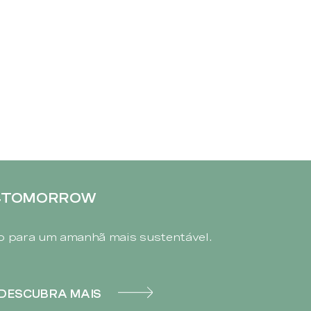
4TOMORROW
 para um amanhã mais sustentável.
DESCUBRA MAIS