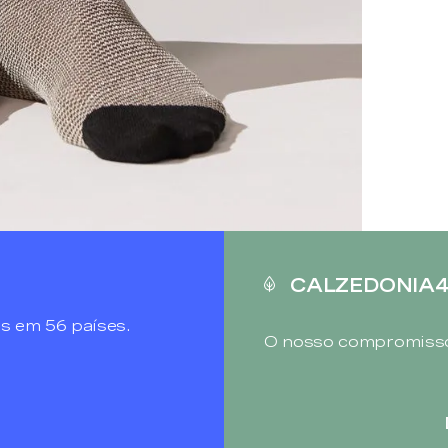
CALZEDONIA
s em 56 países.
O nosso compromisso