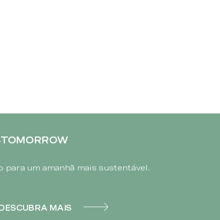
4TOMORROW
 para um amanhã mais sustentável.
DESCUBRA MAIS