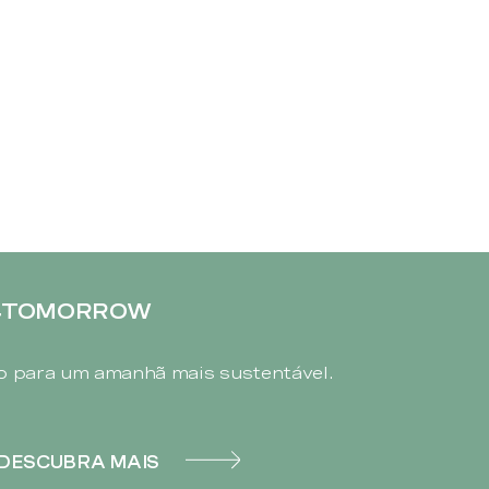
4TOMORROW
 para um amanhã mais sustentável.
DESCUBRA MAIS