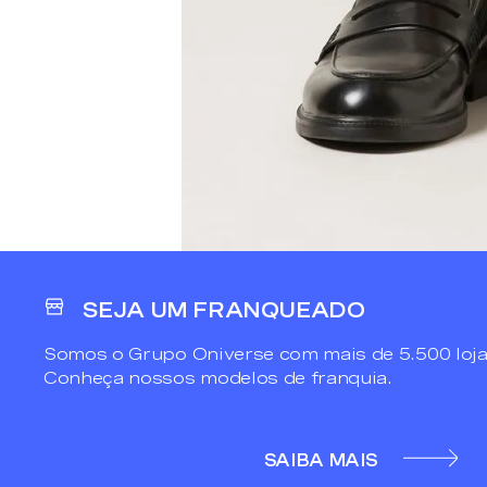
SEJA UM FRANQUEADO
Somos o Grupo Oniverse com mais de 5.500 loja
Conheça nossos modelos de franquia.
SAIBA MAIS