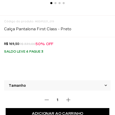
:
MODP1221_019
Calça Pantalona First Class - Preto
50%
OFF
R$
169
,
50
R$
339
,
00
SALDO LEVE 4 PAGUE 3
ADICIONAR AO CARRINHO