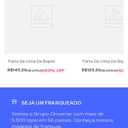
Parte De Cima De Biquíni
Parte De Cima De Biquín
Balconette Shiny Satin - Azul
Cortininha Shiny Satin -
R$
149
,
50
R$
129
,
50
50%
OFF
50
R$
299
,
00
R$
259
,
00
SEJA UM FRANQUEADO
Somos o Grupo Oniverse com mais de
5.500 lojas em 56 países. Conheça nossos
modelos de franquia.