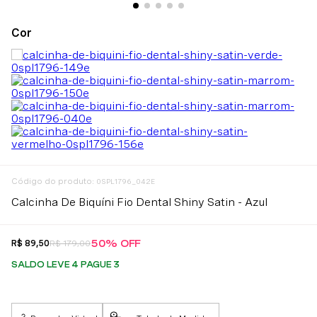
:
0SPL1796_042E
Calcinha De Biquíni Fio Dental Shiny Satin - Azul
50%
OFF
R$
89
,
50
R$
179
,
00
SALDO LEVE 4 PAGUE 3