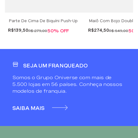
Parte De Cima De Biquíni Push-Up
Maiô Com Bojo Double Bi
Double Bikini - Branco
Branco
R$
139
,
50
R$
274
,
50
50%
OFF
50
R$
279
,
00
R$
549
,
00
SEJA UM FRANQUEADO
Somos o Grupo Oniverse com mais de
5.500 lojas em 56 países. Conheça nossos
modelos de franquia.
SAIBA MAIS