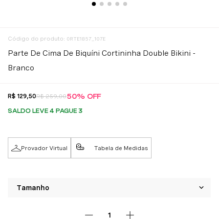
:
0RTE1857_107E
Parte De Cima De Biquíni Cortininha Double Bikini -
Branco
50%
OFF
R$
129
,
50
R$
259
,
00
SALDO LEVE 4 PAGUE 3
Provador Virtual
Tabela de Medidas