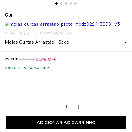
:
MODZ0224_3911_V2
Meias Curtas Arrastão - Bege
50%
OFF
R$
21
,
95
R$
43
,
90
SALDO LEVE 4 PAGUE 3
ADICIONAR AO CARRINHO