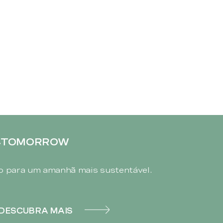
4TOMORROW
 para um amanhã mais sustentável.
DESCUBRA MAIS