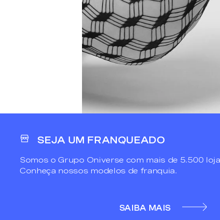
SEJA UM FRANQUEADO
Somos o Grupo Oniverse com mais de 5.500 loja
Conheça nossos modelos de franquia.
SAIBA MAIS