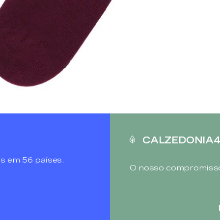
CALZEDONIA
s em 56 países.
O nosso compromisso