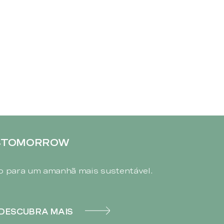
4TOMORROW
 para um amanhã mais sustentável.
DESCUBRA MAIS