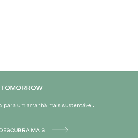
4TOMORROW
 para um amanhã mais sustentável.
DESCUBRA MAIS