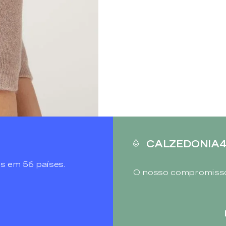
CALZEDONIA
s em 56 países.
O nosso compromisso