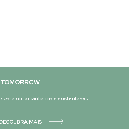
4TOMORROW
 para um amanhã mais sustentável.
DESCUBRA MAIS