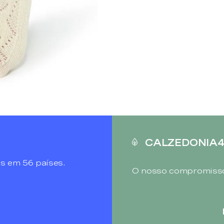
CALZEDONIA
s em 56 países.
O nosso compromisso