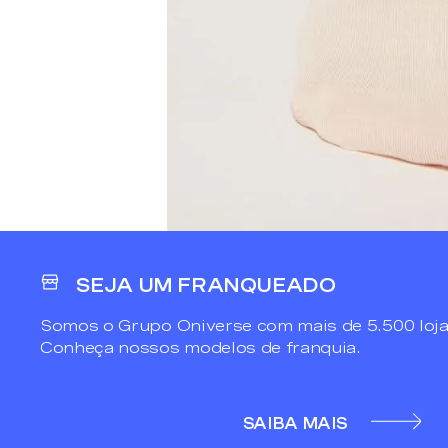
SEJA UM FRANQUEADO
Somos o Grupo Oniverse com mais de 5.500 loja
Conheça nossos modelos de franquia.
SAIBA MAIS