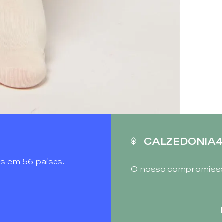
CALZEDONIA
s em 56 países.
O nosso compromisso