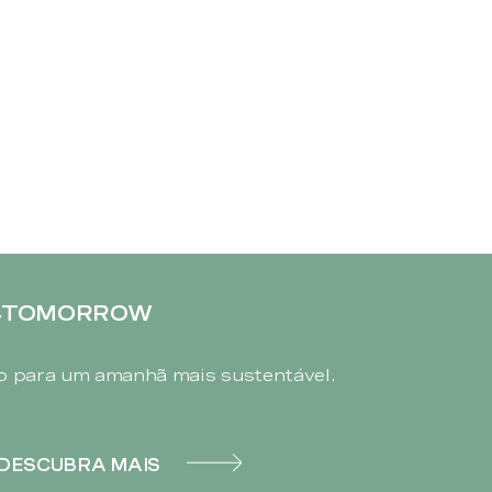
4TOMORROW
 para um amanhã mais sustentável.
DESCUBRA MAIS