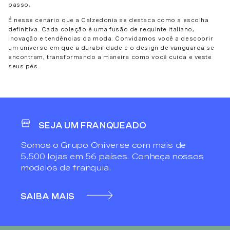
passo.
É nesse cenário que a Calzedonia se destaca como a escolha
definitiva. Cada coleção é uma fusão de requinte italiano,
inovação e tendências da moda. Convidamos você a descobrir
um universo em que a durabilidade e o design de vanguarda se
encontram, transformando a maneira como você cuida e veste
seus pés.
SEJA UM FRANQUEADO
Somos o Grupo Oniverse com mais de
5.500 lojas em 56 países. Conheça nossos
modelos de franquia.
SAIBA MAIS