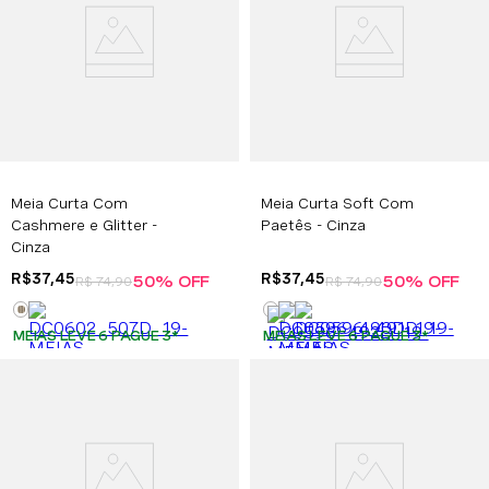
Meia Curta Com
Meia Curta Soft Com
Cashmere e Glitter -
Paetês - Cinza
Cinza
R$
37
,
45
R$
37
,
45
50%
OFF
50%
OFF
R$
74
,
90
R$
74
,
90
MEIAS LEVE 6 PAGUE 3
*
MEIAS LEVE 6 PAGUE 3
*