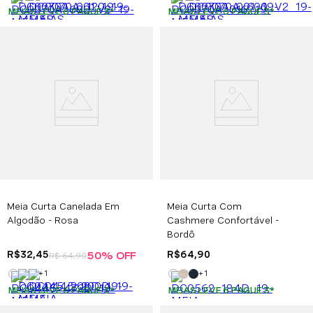
MEIAS LEVE 6 PAGUE 3
*
MEIAS LEVE 6 PAGUE 3
*
Meia Curta Canelada Em
Meia Curta Com
Algodão - Rosa
Cashmere Confortável -
Bordô
R$
32
,
45
R$
64
,
90
50%
OFF
R$
64
,
90
+
1
+
1
MEIAS LEVE 6 PAGUE 3
*
MEIAS LEVE 6 PAGUE 3
*