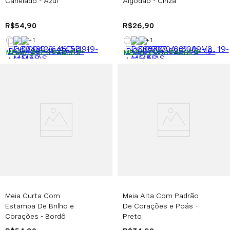
Canelado - Azul
Algodão - Cinza
R$
54
,
90
R$
26
,
90
+
1
+
1
MEIAS LEVE 6 PAGUE 3
*
MEIAS LEVE 6 PAGUE 3
*
Meia Curta Com
Meia Alta Com Padrão
Estampa De Brilho e
De Corações e Poás -
Corações - Bordô
Preto