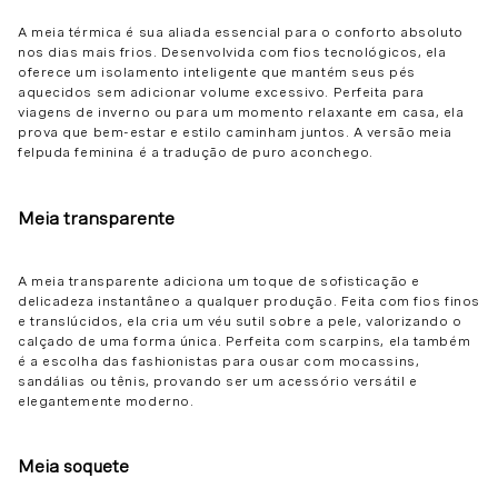
A meia térmica é sua aliada essencial para o conforto absoluto
nos dias mais frios. Desenvolvida com fios tecnológicos, ela
oferece um isolamento inteligente que mantém seus pés
aquecidos sem adicionar volume excessivo. Perfeita para
viagens de inverno ou para um momento relaxante em casa, ela
prova que bem-estar e estilo caminham juntos. A versão meia
felpuda feminina é a tradução de puro aconchego.
Meia transparente
A meia transparente adiciona um toque de sofisticação e
delicadeza instantâneo a qualquer produção. Feita com fios finos
e translúcidos, ela cria um véu sutil sobre a pele, valorizando o
calçado de uma forma única. Perfeita com scarpins, ela também
é a escolha das fashionistas para ousar com mocassins,
sandálias ou tênis, provando ser um acessório versátil e
elegantemente moderno.
Meia soquete