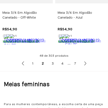
Meia 3/4 Em Algodão
Meia 3/4 Em Algodão
Canelado - Off-White
Canelado - Azul
R$
54
,
90
R$
54
,
90
+
1
+
1
MEIAS LEVE 6 PAGUE 3
*
MEIAS LEVE 6 PAGUE 3
*
48 de 303
...
1
2
3
4
7
Meias femininas
Para as mulheres contemporâneas, a escolha certa de uma peça