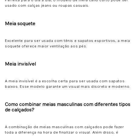
Perfeita para o dia a dia, o modelo de meia cano curto pode ser
usado com calças jeans ou roupas casuais.
Meia soquete
Excelente para ser usada com tênis e sapatos esportivos, a meia
soquete oferece maior ventilação aos pés.
Meia invisível
A meia invisível é a escolha certa para ser usada com sapatos
baixos. Esse modelo garante um visual mais discreto e moderno.
Como combinar meias masculinas com diferentes tipos
de calçados?
A combinação de meias masculinas com calçados pode fazer
toda a diferença na hora de finalizar o visual. Além disso, é