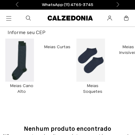
WhatsApp (11) 4765-3745
Informe seu CEP
Meias Curtas
Meias
Invisíve
Meias Cano
Meias
Alto
Soquetes
Nenhum produto encontrado