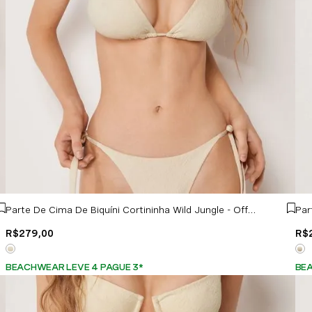
Parte De Cima De Biquíni Cortininha Wild Jungle - Off-White
R$
279
,
00
R$
BEACHWEAR LEVE 4 PAGUE 3
*
BEA