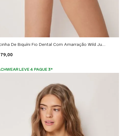
Calcinha De Biquíni Fio Dental Com Amarração Wild Jungle - Off-White
179
,
00
CHWEAR LEVE 4 PAGUE 3
*