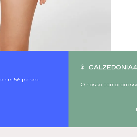
CALZEDONIA
s em 56 países.
O nosso compromisso