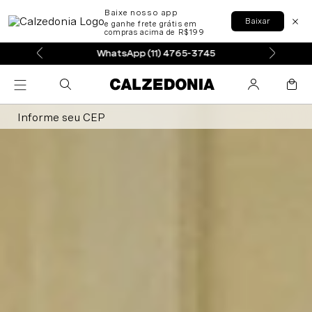
Baixe nosso app
Baixar
e ganhe frete grátis em
compras acima de R$199
WhatsApp (11) 4765-3745
Informe seu CEP