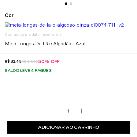
:
DL0074_016
Meia Longas De Lã e Algodão - Azul
50%
OFF
R$
32
,
45
R$
64
,
90
SALDO LEVE 4 PAGUE 3
ADICIONAR AO CARRINHO