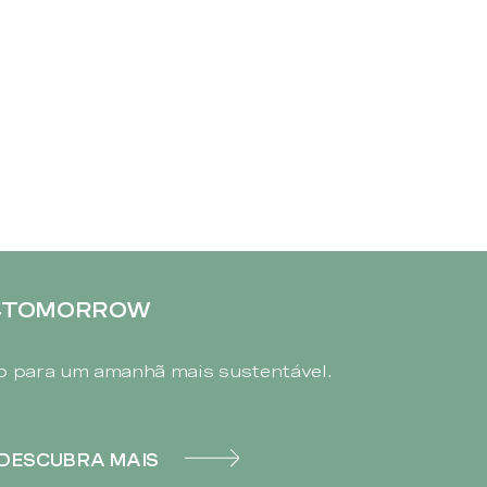
4TOMORROW
 para um amanhã mais sustentável.
DESCUBRA MAIS