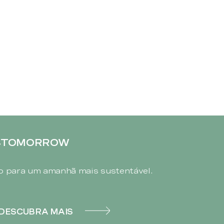
4TOMORROW
 para um amanhã mais sustentável.
DESCUBRA MAIS