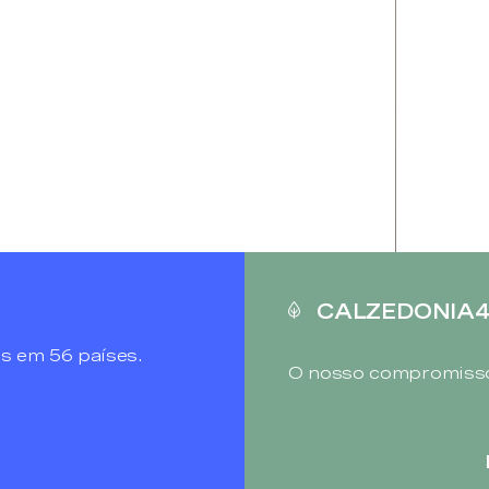
CALZEDONIA
s em 56 países.
O nosso compromisso