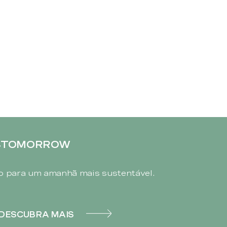
4TOMORROW
 para um amanhã mais sustentável.
DESCUBRA MAIS