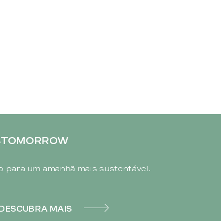
4TOMORROW
 para um amanhã mais sustentável.
DESCUBRA MAIS