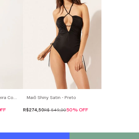
Calcinha De Biquíni Brasileira Com Amarração Shiny Satin - Preto
Maiô Shiny Satin - Preto
FF
R$
274
,
50
R$
549
,
00
50%
OFF