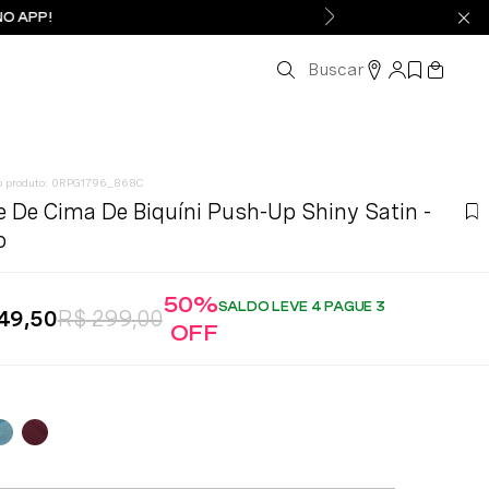
NO APP!
Buscar
:
0RPG1796_868C
e De Cima De Biquíni Push-Up Shiny Satin -
o
50%
SALDO LEVE 4 PAGUE 3
49
,
50
R$
299
,
00
OFF