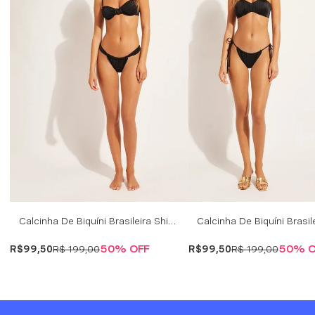
Calcinha De Biquíni Brasileira Shiny Satin - Preto
R$
99
,
50
R$
199
,
00
50%
OFF
R$
99
,
50
R$
199
,
00
50%
O