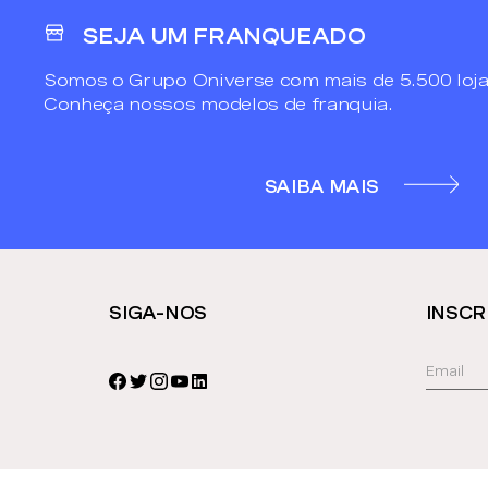
SEJA UM FRANQUEADO
Somos o Grupo Oniverse com mais de 5.500 loja
Conheça nossos modelos de franquia.
SAIBA MAIS
SIGA-NOS
INSCR