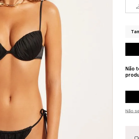
Não t
produ
Não s