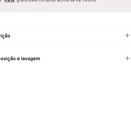
grátis para compras acima de R$ 399,00
Frete
ição
osição e lavagem