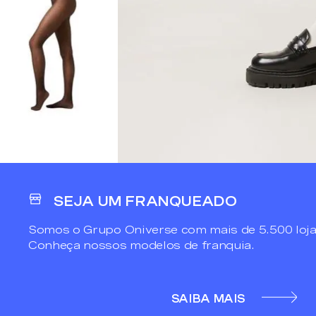
SEJA UM FRANQUEADO
Somos o Grupo Oniverse com mais de 5.500 loja
Conheça nossos modelos de franquia.
SAIBA MAIS