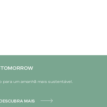
4TOMORROW
 para um amanhã mais sustentável.
DESCUBRA MAIS