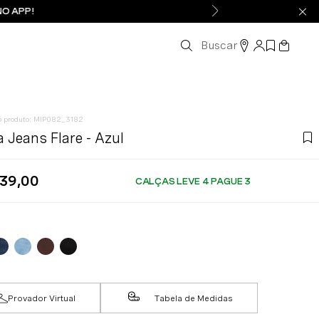
NO APP!
Buscar
:
MIP082_3182
a Jeans Flare - Azul
39
,
00
CALÇAS LEVE 4 PAGUE 3
Provador Virtual
Tabela de Medidas