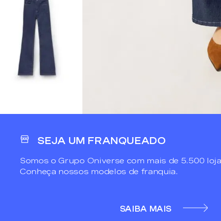
SEJA UM FRANQUEADO
Somos o Grupo Oniverse com mais de 5.500 loja
Conheça nossos modelos de franquia.
SAIBA MAIS