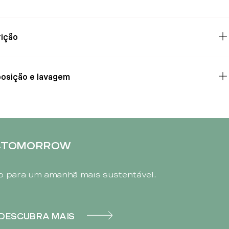
ição
osição e lavagem
4TOMORROW
 para um amanhã mais sustentável.
DESCUBRA MAIS