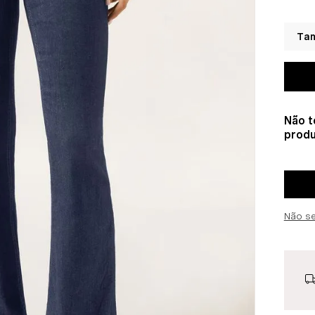
Não t
produ
Não s