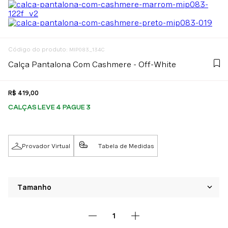
:
MIP083_134C
Calça Pantalona Com Cashmere - Off-White
R$
419
,
00
CALÇAS LEVE 4 PAGUE 3
Provador Virtual
Tabela de Medidas