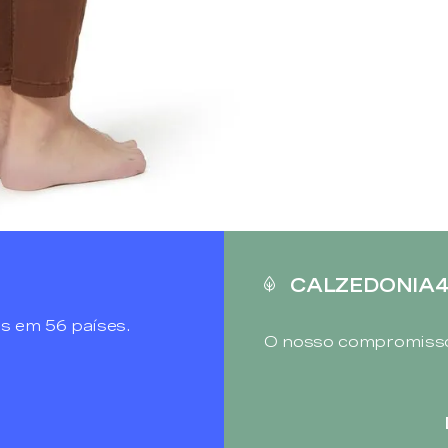
CALZEDONIA
s em 56 países.
O nosso compromisso