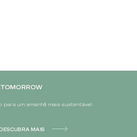
4TOMORROW
 para um amanhã mais sustentável.
DESCUBRA MAIS