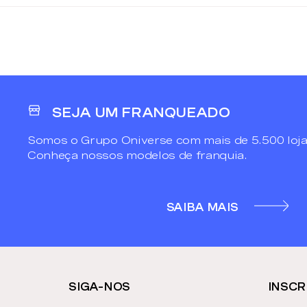
SEJA UM FRANQUEADO
Somos o Grupo Oniverse com mais de 5.500 loja
Conheça nossos modelos de franquia.
SAIBA MAIS
SIGA-NOS
INSCR