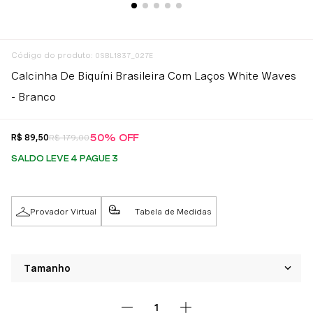
:
0SBL1837_027E
Calcinha De Biquíni Brasileira Com Laços White Waves
- Branco
50%
OFF
R$
89
,
50
R$
179
,
00
SALDO LEVE 4 PAGUE 3
Provador Virtual
Tabela de Medidas