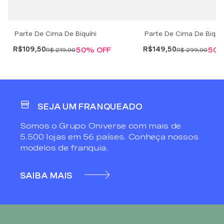
Parte De Cima De Biquíni
Parte De Cima De Biquí
Cortininha Black Waves - Branco
White Waves - Branco
R$
109
,
50
R$
149
,
50
50%
OFF
50
R$
219
,
00
R$
299
,
00
SEJA UM FRANQUEADO
Somos o Grupo Oniverse com mais de
5.500 lojas em 56 países. Conheça nossos
modelos de franquia.
SAIBA MAIS