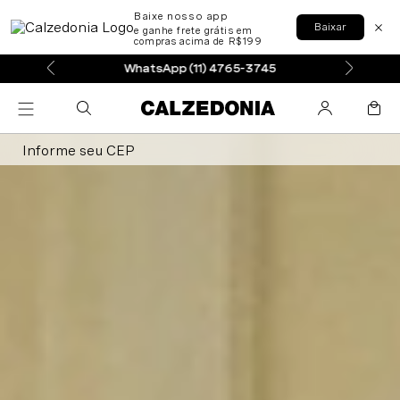
Baixe nosso app
Baixar
e ganhe frete grátis em
compras acima de R$199
WhatsApp (11) 4765-3745
Informe seu CEP