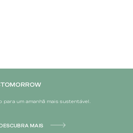
4TOMORROW
 para um amanhã mais sustentável.
DESCUBRA MAIS