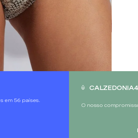
CALZEDONIA
s em 56 países.
O nosso compromisso