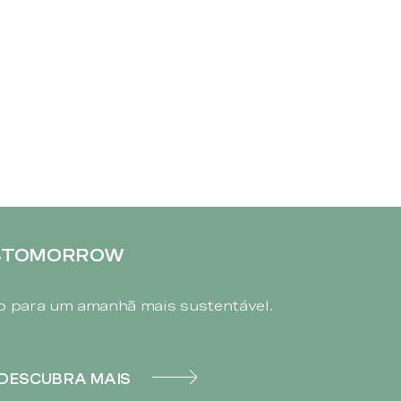
4TOMORROW
 para um amanhã mais sustentável.
DESCUBRA MAIS