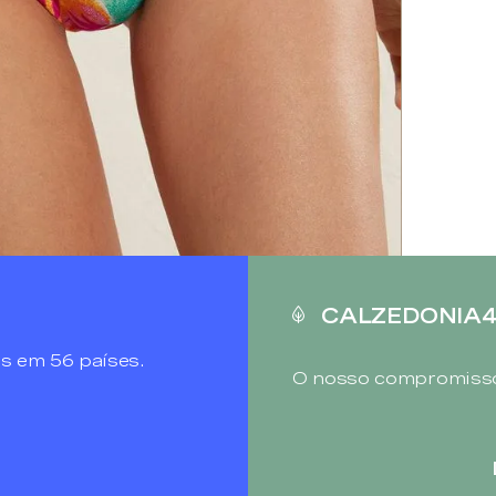
CALZEDONIA
s em 56 países.
O nosso compromisso