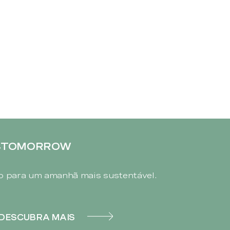
4TOMORROW
 para um amanhã mais sustentável.
DESCUBRA MAIS