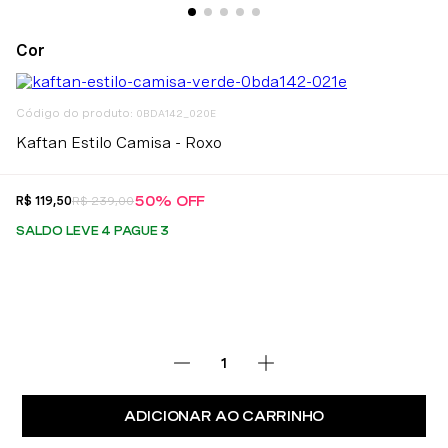
:
0BDA142_020E
Kaftan Estilo Camisa - Roxo
50%
OFF
R$
119
,
50
R$
239
,
00
SALDO LEVE 4 PAGUE 3
ADICIONAR AO CARRINHO