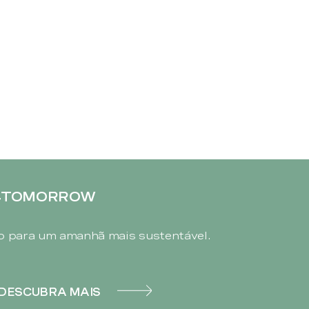
4TOMORROW
 para um amanhã mais sustentável.
DESCUBRA MAIS