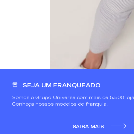
SEJA UM FRANQUEADO
Somos o Grupo Oniverse com mais de 5.500 loja
Conheça nossos modelos de franquia.
SAIBA MAIS