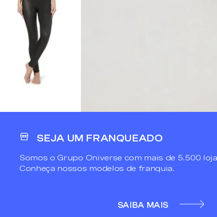
SEJA UM FRANQUEADO
Somos o Grupo Oniverse com mais de 5.500 loja
Conheça nossos modelos de franquia.
SAIBA MAIS