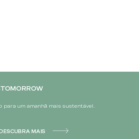
4TOMORROW
 para um amanhã mais sustentável.
DESCUBRA MAIS