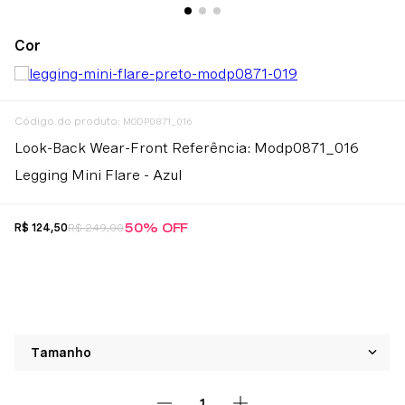
:
MODP0871_016
Look-Back Wear-Front Referência: Modp0871_016
Legging Mini Flare - Azul
50%
OFF
R$
124
,
50
R$
249
,
00