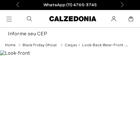
WhatsApp (11) 4765-3745
Informe seu CEP
Black Friday Oficial
Calças
Look-Back Wear-Front Referência: Modp0871_016 Legging Mini Flare - Azul