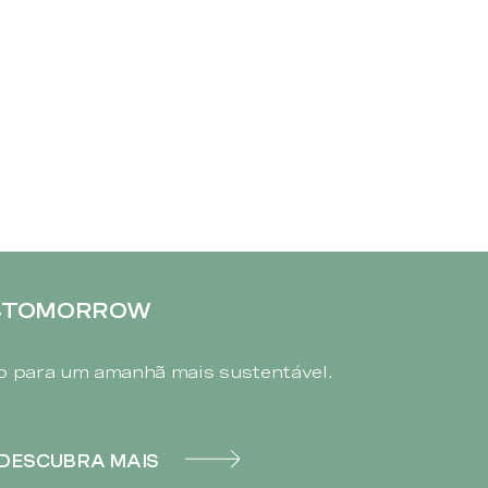
4TOMORROW
 para um amanhã mais sustentável.
DESCUBRA MAIS