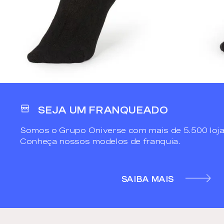
SEJA UM FRANQUEADO
Somos o Grupo Oniverse com mais de 5.500 loja
Conheça nossos modelos de franquia.
SAIBA MAIS