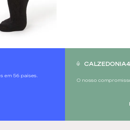
CALZEDONIA
s em 56 países.
O nosso compromisso