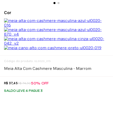
:
UL0020_015
Meia Alta Com Cashmere Masculina - Marrom
50%
OFF
R$
37
,
45
R$
74
,
90
SALDO LEVE 4 PAGUE 3