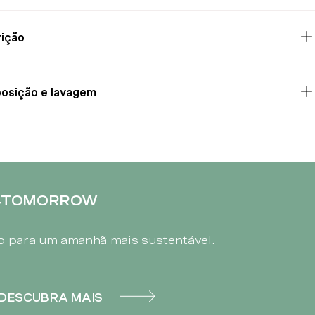
ição
osição e lavagem
4TOMORROW
 para um amanhã mais sustentável.
DESCUBRA MAIS