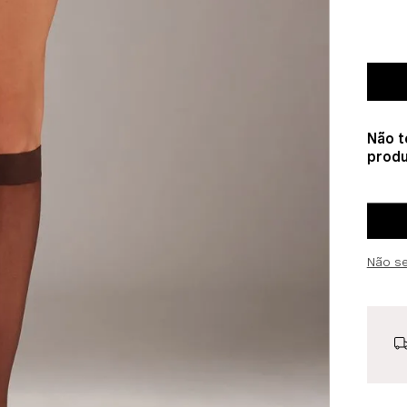
Não t
produ
Não s