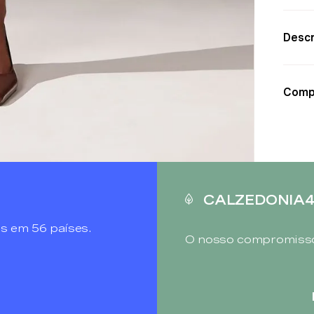
Descr
Comp
CALZEDONIA
s em 56 países.
O nosso compromisso