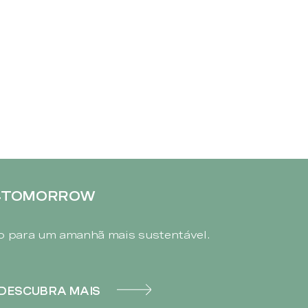
4TOMORROW
 para um amanhã mais sustentável.
DESCUBRA MAIS