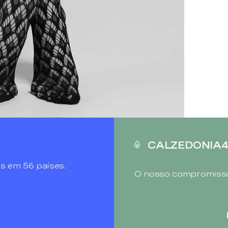
CALZEDONIA
s em 56 países.
O nosso compromisso