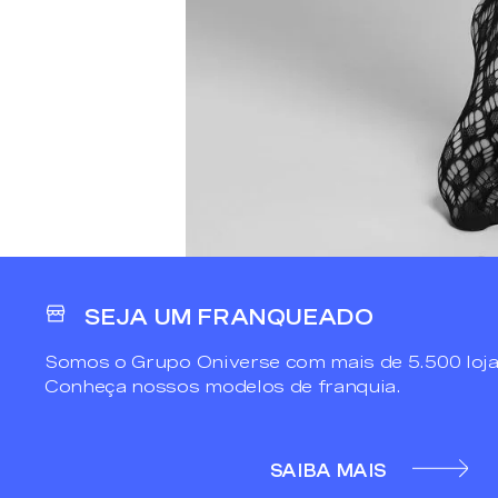
SEJA UM FRANQUEADO
Somos o Grupo Oniverse com mais de 5.500 loja
Conheça nossos modelos de franquia.
SAIBA MAIS