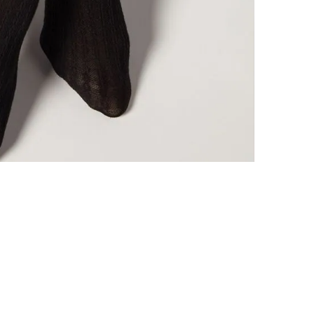
CALZEDONIA
s em 56 países.
O nosso compromisso